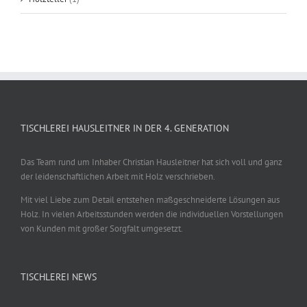
TISCHLEREI HAUSLEITNER IN DER 4. GENERATION
Das Team rund um Inhaber Christian Hausleitner hat sich voll und ganz
der leidenschaftlichen Arbeit mit Holz verschrieben.
Mit viel Liebe zum Detail entstehen maßgeschneiderte Lösungen aus
Holz. In vielen Arbeitsstunden werden die individuellen Vorstellungen
von Kunden mit großer Sorgfalt umgesetzt.
TISCHLEREI NEWS