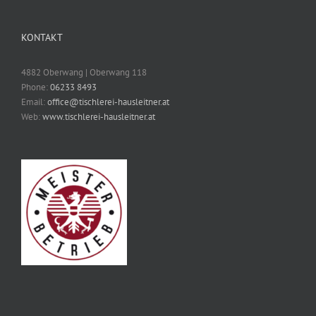
KONTAKT
4882 Oberwang | Oberwang 118
Phone:
06233 8493
Email:
office@tischlerei-hausleitner.at
Web:
www.tischlerei-hausleitner.at