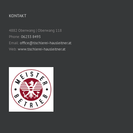
KONTAKT
4882 Oberwang | Oberwang 118
Phone:
06233 8493
Email:
office@tischlerei-hausleitner.at
Web:
www.tischlerei-hausleitner.at