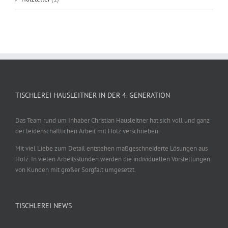
TISCHLEREI HAUSLEITNER IN DER 4. GENERATION
Das Team rund um Inhaber Christian Hausleitner hat sich voll und ganz
der leidenschaftlichen Arbeit mit Holz verschrieben.
Mit viel Liebe zum Detail entstehen maßgeschneiderte Lösungen aus
Holz. In vielen Arbeitsstunden werden die individuellen Vorstellungen
von Kunden mit großer Sorgfalt umgesetzt.
TISCHLEREI NEWS