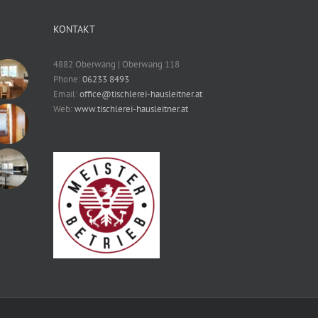
KONTAKT
4882 Oberwang | Oberwang 118
Phone:
06233 8493
Email:
office@tischlerei-hausleitner.at
Web:
www.tischlerei-hausleitner.at