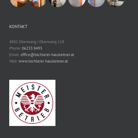
KONTAKT
4882 Oberwang | Oberwang 118
Phone:
06233 8493
Email:
office@tischlerei-hausleitner.at
Web:
www.tischlerei-hausleitner.at