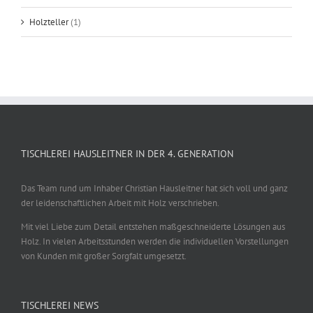
Holzteller
(1)
TISCHLEREI HAUSLEITNER IN DER 4. GENERATION
Das Team rund um Inhaber Christian Hausleitner hat sich voll und ganz
der leidenschaftlichen Arbeit mit Holz verschrieben.
Mit viel Liebe zum Detail entstehen maßgeschneiderte Lösungen aus
Holz. In vielen Arbeitsstunden werden die individuellen Vorstellungen
von Kunden mit großer Sorgfalt umgesetzt.
TISCHLEREI NEWS