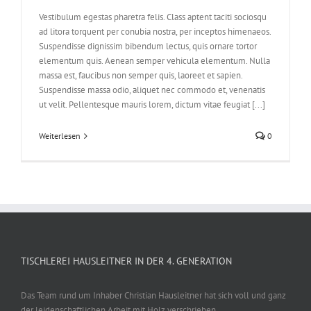
Vestibulum egestas pharetra felis. Class aptent taciti sociosqu
ad litora torquent per conubia nostra, per inceptos himenaeos.
Suspendisse dignissim bibendum lectus, quis ornare tortor
elementum quis. Aenean semper vehicula elementum. Nulla
massa est, faucibus non semper quis, laoreet et sapien.
Suspendisse massa odio, aliquet nec commodo et, venenatis
ut velit. Pellentesque mauris lorem, dictum vitae feugiat [...]
Weiterlesen
0
TISCHLEREI HAUSLEITNER IN DER 4. GENERATION
Das Team rund um Inhaber Christian Hausleitner hat sich voll und ganz
der leidenschaftlichen Arbeit mit Holz verschrieben.