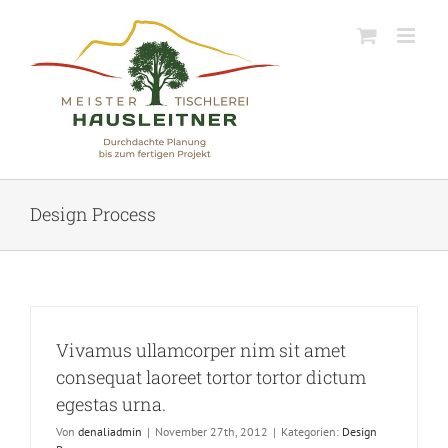
Skip
to
content
Design Process
Vivamus ullamcorper nim sit amet
consequat laoreet tortor tortor dictum
egestas urna.
Von
denaliadmin
|
November 27th, 2012
|
Kategorien:
Design