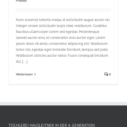
Process
Nunc euismod lobortis massa, id sollicitudin augue auctor vel.
Integer ornare sollicitudin turpis vitae vestibulum. Curabitur
faucibus ullamcorper lorem sed egestas. Pellentesque
laoreet auctor eros, et consectetur eros auctor eget. Lorem
ipsum dolor sit amet, consectetur adipiscing elit. Vestibulum
tortor nisi, egestas eget molestie tincidunt, tempus sed justo.
Vestibulum ultricies auctor varius. Fusce consequat tincidunt
dui, [...]
Weiterlesen
0
TISCHLEREI HAUSLEITNER IN DER 4. GENERATION