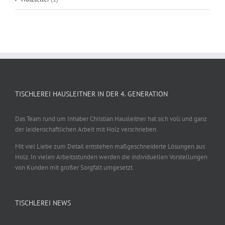
TISCHLEREI HAUSLEITNER IN DER 4. GENERATION
Das Team rund um Inhaber Christian Hausleitner hat sich voll und ganz
der leidenschaftlichen Arbeit mit Holz verschrieben.
Mit viel Liebe zum Detail entstehen maßgeschneiderte Lösungen aus
Holz. In vielen Arbeitsstunden werden die individuellen Vorstellungen
von Kunden mit großer Sorgfalt umgesetzt.
TISCHLEREI NEWS