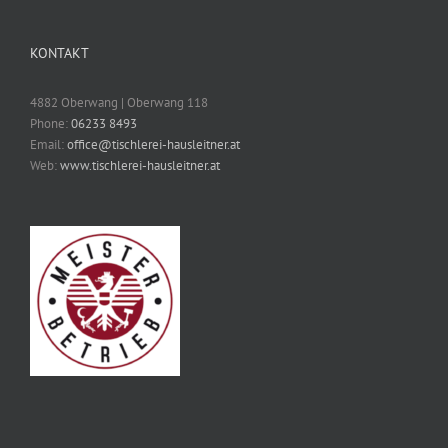
KONTAKT
4882 Oberwang | Oberwang 118
Phone:
06233 8493
Email:
office@tischlerei-hausleitner.at
Web:
www.tischlerei-hausleitner.at