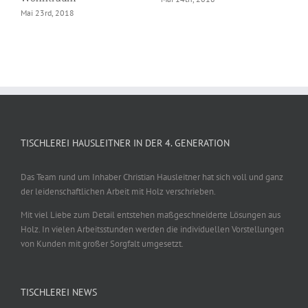
Mai 23rd, 2018
TISCHLEREI HAUSLEITNER IN DER 4. GENERATION
Das Team rund um Inhaber Christian Hausleitner hat sich voll und ganz
der leidenschaftlichen Arbeit mit Holz verschrieben.
Mit viel Liebe zum Detail entstehen maßgeschneiderte Lösungen aus
Holz. In vielen Arbeitsstunden werden die individuellen Vorstellungen
von Kunden mit großer Sorgfalt umgesetzt.
TISCHLEREI NEWS