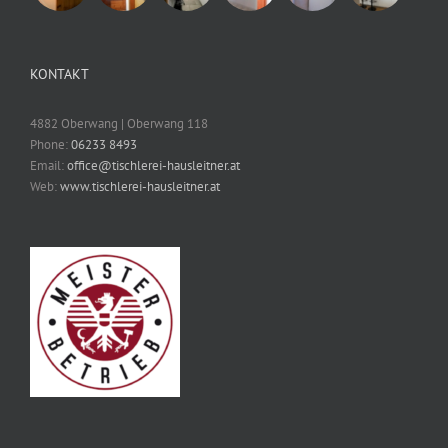
KONTAKT
4882 Oberwang | Oberwang 118
Phone:
06233 8493
Email:
office@tischlerei-hausleitner.at
Web:
www.tischlerei-hausleitner.at